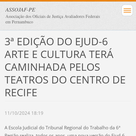
ASSOJAF-PE
Associação dos Oficiais de Justiça Avaliadores Federais
em Pernambuco
3ª EDIÇÃO DO EJUD-6
ARTE E CULTURA TERÁ
CAMINHADA PELOS
TEATROS DO CENTRO DE
RECIFE
11/10/2024 18:19
A Escola Judicial do Tribunal Regional do Trabalho da 6ª
Região realiza, todos os anos, uma nova versão do Ejud-6