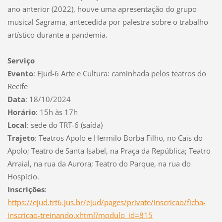
ano anterior (2022), houve uma apresentação do grupo
musical Sagrama, antecedida por palestra sobre o trabalho
artístico durante a pandemia.
Serviço
Evento
: Ejud-6 Arte e Cultura: caminhada pelos teatros do
Recife
Data
: 18/10/2024
Horário
: 15h às 17h
Local
: sede do TRT-6 (saída)
Trajeto
: Teatros Apolo e Hermilo Borba Filho, no Cais do
Apolo; Teatro de Santa Isabel, na Praça da República; Teatro
Arraial, na rua da Aurora; Teatro do Parque, na rua do
Hospício.
Inscrições
:
https://ejud.trt6.jus.br/ejud/pages/private/inscricao/ficha-
inscricao-treinando.xhtml?modulo_id=815