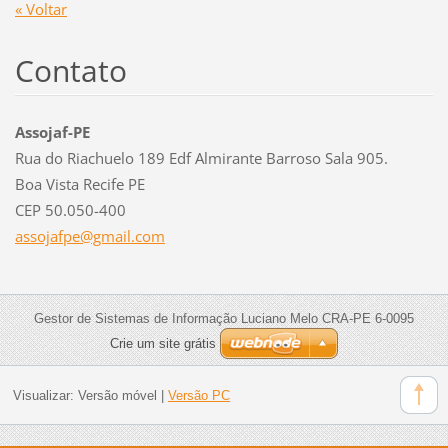
« Voltar
Contato
Assojaf-PE
Rua do Riachuelo 189 Edf Almirante Barroso Sala 905.
Boa Vista Recife PE
CEP 50.050-400
assojafp
e@gmail.
com
Gestor de Sistemas de Informação Luciano Melo CRA-PE 6-0095
Crie um site grátis
Visualizar:
Versão móvel
|
Versão PC