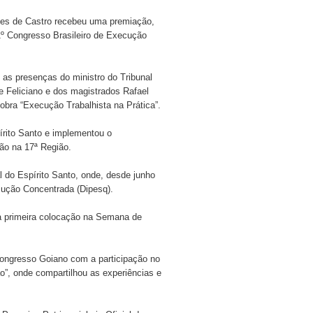
nes de Castro recebeu uma premiação,
 1º Congresso Brasileiro de Execução
 as presenças do ministro do Tribunal
e Feliciano e dos magistrados Rafael
obra “Execução Trabalhista na Prática”.
írito Santo e implementou o
ão na 17ª Região.
l do Espírito Santo, onde, desde junho
cução Concentrada (Dipesq).
 a primeira colocação na Semana de
ongresso Goiano com a participação no
ão”, onde compartilhou as experiências e