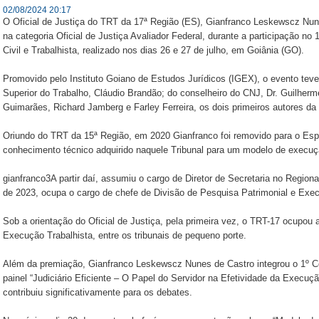
02/08/2024 20:17
O Oficial de Justiça do TRT da 17ª Região (ES), Gianfranco Leskewscz Nu
na categoria Oficial de Justiça Avaliador Federal, durante a participação no
Civil e Trabalhista, realizado nos dias 26 e 27 de julho, em Goiânia (GO).
Promovido pelo Instituto Goiano de Estudos Jurídicos (IGEX), o evento teve
Superior do Trabalho, Cláudio Brandão; do conselheiro do CNJ, Dr. Guilherm
Guimarães, Richard Jamberg e Farley Ferreira, os dois primeiros autores da 
Oriundo do TRT da 15ª Região, em 2020 Gianfranco foi removido para o Esp
conhecimento técnico adquirido naquele Tribunal para um modelo de execuç
gianfranco3A partir daí, assumiu o cargo de Diretor de Secretaria no Regiona
de 2023, ocupa o cargo de chefe de Divisão de Pesquisa Patrimonial e Exe
Sob a orientação do Oficial de Justiça, pela primeira vez, o TRT-17 ocupou
Execução Trabalhista, entre os tribunais de pequeno porte.
Além da premiação, Gianfranco Leskewscz Nunes de Castro integrou o 1º C
painel “Judiciário Eficiente – O Papel do Servidor na Efetividade da Execuç
contribuiu significativamente para os debates.