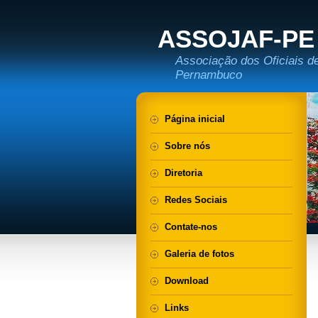
ASSOJAF-PE
Associação dos Oficiais d
Pernambuco
Página inicial
Sobre nós
Diretoria
Redes Sociais
Contate-nos
Galeria de fotos
Download
Links