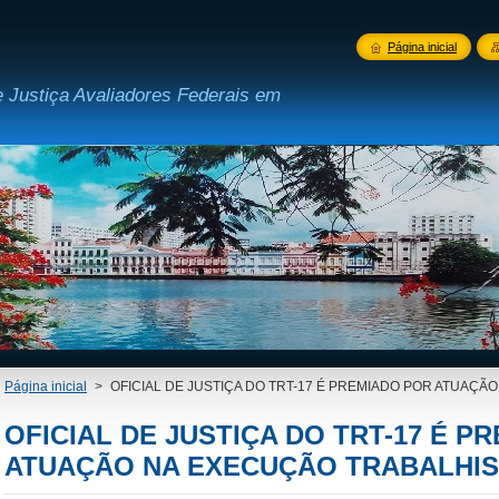
Página inicial
e Justiça Avaliadores Federais em
Página inicial
>
OFICIAL DE JUSTIÇA DO TRT-17 É PREMIADO POR ATUAÇÃ
OFICIAL DE JUSTIÇA DO TRT-17 É P
ATUAÇÃO NA EXECUÇÃO TRABALHIS