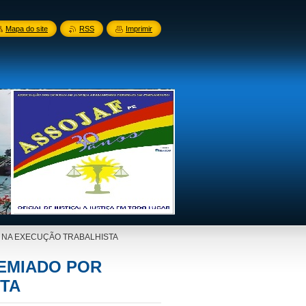
Mapa do site
RSS
Imprimir
O NA EXECUÇÃO TRABALHISTA
REMIADO POR
TA