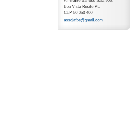
Almirante Barroso Sala 905.
Boa Vista Recife PE
CEP 50.050-400
assojafp
e@gmail.
com