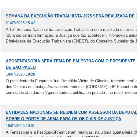
SEMANA DA EXECUÇÃO TRABALHISTA 2025 SERÁ REALIZADA DE 
21/07/2025 15:42
A 15ª Semana Nacional da Execução Trabalhista será realizada entre os 
“15 anos de transformação: a Justiça que faz acontecer”. Promovida anu
Efetividade da Execução Trabalhista (CNEET), do Conselho Superior da Ju
APOSENTADORIA SERÁ TEMA DE PALESTRA COM O PRESIDENTE 
DE SÃO PAULO
18/07/2025 19:28
O presidente da Funpresp-Jud, Amarildo Vieira de Oliveira, também será 
dos Oficiais de Justiça Avaliadores Federais (CONOJAF) e 6º Encontro 
convidado abordará a “Aposentadoria pública ou privada”, no maior evento 
ENTIDADES NACIONAIS SE REÚNEM COM ASSESSOR DA DEPUTAD
SOBRE O PORTE DE ARMA PARA OS OFICIAIS DE JUSTIÇA
16/07/2025 19:01
A Fenassojaf e a Fesojus-BR estiveram reunidas, na última quarta-feira 