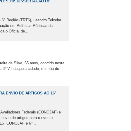
MPLES EM DISSERTAÇÃO DE
a 6ª Região (TRT6), Leandro Teixeira
ação em Políticas Públicas da
a o Oficial de...
eira da Silva, 65 anos, ocorrido nesta
na 3ª VT daquela cidade, e irmão do
RA ENVIO DE ARTIGOS AO 16º
a Avaliadores Federais (CONOJAF) e
envio de artigos para o evento.
O 16º CONOJAF e 6º...