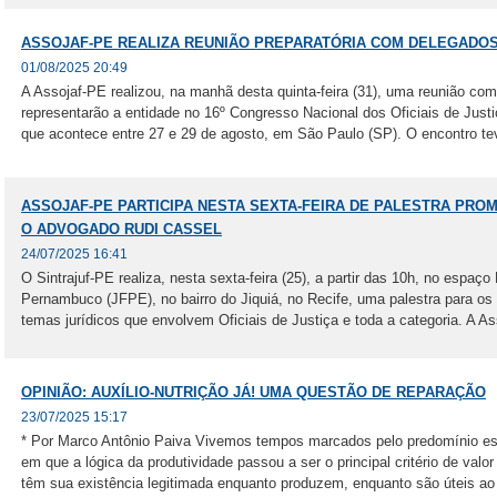
ASSOJAF-PE REALIZA REUNIÃO PREPARATÓRIA COM DELEGADOS 
01/08/2025 20:49
A Assojaf-PE realizou, na manhã desta quinta-feira (31), uma reunião com
representarão a entidade no 16º Congresso Nacional dos Oficiais de Jus
que acontece entre 27 e 29 de agosto, em São Paulo (SP). O encontro tev
ASSOJAF-PE PARTICIPA NESTA SEXTA-FEIRA DE PALESTRA PRO
O ADVOGADO RUDI CASSEL
24/07/2025 16:41
O Sintrajuf-PE realiza, nesta sexta-feira (25), a partir das 10h, no espaç
Pernambuco (JFPE), no bairro do Jiquiá, no Recife, uma palestra para os
temas jurídicos que envolvem Oficiais de Justiça e toda a categoria. A Ass
OPINIÃO: AUXÍLIO-NUTRIÇÃO JÁ! UMA QUESTÃO DE REPARAÇÃO
23/07/2025 15:17
* Por Marco Antônio Paiva Vivemos tempos marcados pelo predomínio es
em que a lógica da produtividade passou a ser o principal critério de val
têm sua existência legitimada enquanto produzem, enquanto são úteis ao 