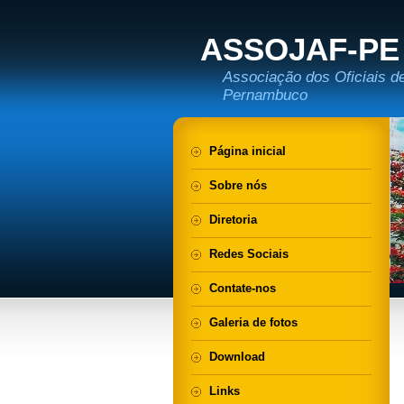
ASSOJAF-PE
Associação dos Oficiais d
Pernambuco
Página inicial
Sobre nós
Diretoria
Redes Sociais
Contate-nos
Galeria de fotos
Download
Links