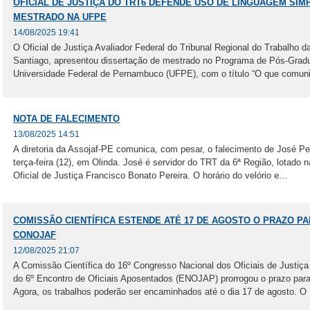
OFICIAL DE JUSTIÇA DO TRT6 DEFENDE USO DE LINGUAGEM SI
MESTRADO NA UFPE
14/08/2025 19:41
O Oficial de Justiça Avaliador Federal do Tribunal Regional do Trabalho d
Santiago, apresentou dissertação de mestrado no Programa de Pós-Gradu
Universidade Federal de Pernambuco (UFPE), com o título “O que comunic
NOTA DE FALECIMENTO
13/08/2025 14:51
A diretoria da Assojaf-PE comunica, com pesar, o falecimento de José Per
terça-feira (12), em Olinda. José é servidor do TRT da 6ª Região, lotado 
Oficial de Justiça Francisco Bonato Pereira. O horário do velório e...
COMISSÃO CIENTÍFICA ESTENDE ATÉ 17 DE AGOSTO O PRAZO PA
CONOJAF
12/08/2025 21:07
A Comissão Científica do 16º Congresso Nacional dos Oficiais de Justiç
do 6º Encontro de Oficiais Aposentados (ENOJAP) prorrogou o prazo para 
Agora, os trabalhos poderão ser encaminhados até o dia 17 de agosto. 